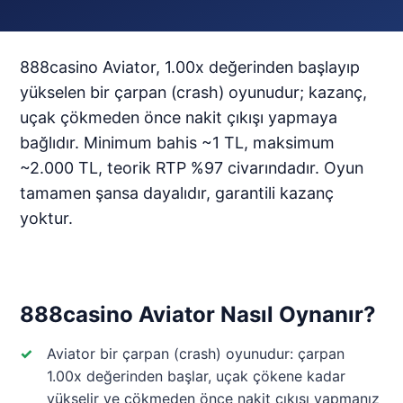
888casino Aviator, 1.00x değerinden başlayıp
yükselen bir çarpan (crash) oyunudur; kazanç,
uçak çökmeden önce nakit çıkışı yapmaya
bağlıdır. Minimum bahis ~1 TL, maksimum
~2.000 TL, teorik RTP %97 civarındadır. Oyun
tamamen şansa dayalıdır, garantili kazanç
yoktur.
888casino Aviator Nasıl Oynanır?
Aviator bir çarpan (crash) oyunudur: çarpan
1.00x değerinden başlar, uçak çökene kadar
yükselir ve çökmeden önce nakit çıkışı yapmanız