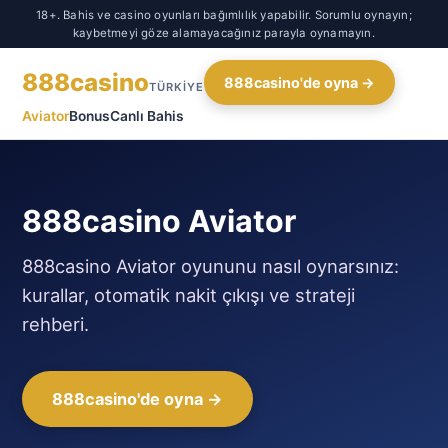
18+. Bahis ve casino oyunları bağımlılık yapabilir. Sorumlu oynayın;
kaybetmeyi göze alamayacağınız parayla oynamayın.
888casino
888casino'de oyna →
TÜRKIYE
Aviator
Bonus
Canlı Bahis
888casino Aviator
888casino Aviator oyununu nasıl oynarsınız:
kurallar, otomatik nakit çıkışı ve strateji
rehberi.
888casino'de oyna →