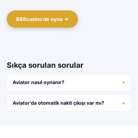
888casino'de oyna →
Sıkça sorulan sorular
Aviator nasıl oynanır?
Aviator'da otomatik nakit çıkışı var mı?